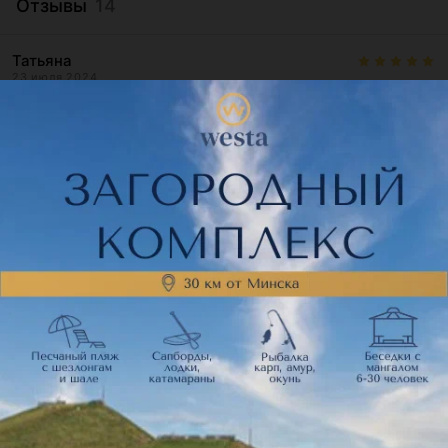
Отзывы
14
Татьяна
23 июля 2024
Отзыв подтвержден
Прошла обучение на бухгалтера с нуля в Древо знаний. 
Очень хорошие курсы, познавательные! Получила массу 
знаний и навыко...
Брест, ул. Горького, 31
Аноним
14 июня 2021
Отзыв подтвержден
Здравствуйте!  Закончила курсы в Гомеле у 
преподавателя Ольги Ивановны! Я очень довольна что 
попала именно к ней! Внимат...
Гомель, ул. 2-я Революционная, 8
Аноним