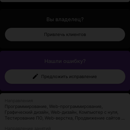
Вы владелец?
Привлечь клиентов
Нашли ошибку?
Предложить исправление
Направления
Программирование
,
Web-программирование
,
Графический дизайн
,
Web-дизайн
,
Компьютер с нуля
,
Тестирование ПО
,
Web-верстка
,
Продвижение сайтов в
интернете
,
Дизайн интерьера
,
Ландшафтный дизайн
,
Направление занятий
Флористика
,
Свадебная флористика