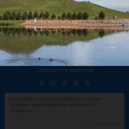
11 февраля 2021
Отзыв подтвержден
Курсы бухгалтеров которые проводит Древо знаний 
полный бред! В лучшем случае вы немного научитесь 
работать с 1С))). Не т...
Гомель, ул. 2-я Революционная, 8
Показать ещё
Поделитесь мнением
Рекомендую